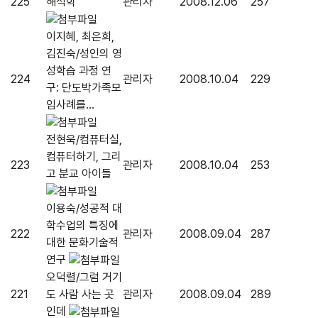
225
해석학
관리자
2008.12.06
257
이지혜, 최은희,
김진숙/성인의 영
성학습 과정 연
224
관리자
2008.10.04
229
구: 단도박가족모
임사례를...
전현욱/컴퓨터실,
컴퓨터하기, 그리
223
관리자
2008.10.04
253
고 분교 아이들
이용숙/성공적 대
학수업의 특징에
222
관리자
2008.09.04
287
대한 문화기술적
연구
오덕렬/그럼 거기
221
도 사람 사는 곳
관리자
2008.09.04
289
인데