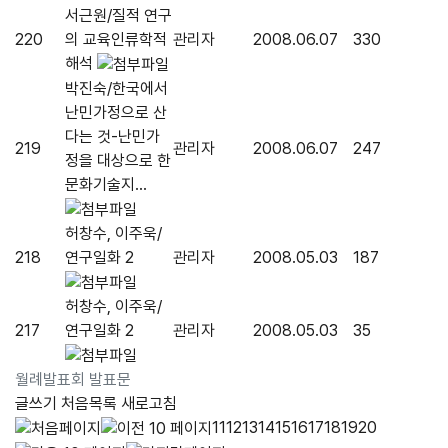
서근원/질적 연구
220
의 교육인류학적
관리자
2008.06.07
330
해석
박진숙/한국에서
난민가정으로 산
다는 것-난민가
219
관리자
2008.06.07
247
정을 대상으로 한
문화기술지...
허창수, 이주욱/
218
연구일화 2
관리자
2008.05.03
187
허창수, 이주욱/
217
연구일화 2
관리자
2008.05.03
35
월례발표회 발표문
글쓰기
처음목록
새로고침
11
12
13
14
15
16
17
18
19
20