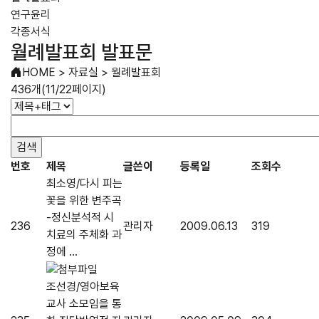
연구윤리
각종서식
월례발표회 발표문
HOME
>
자료실
>
월례발표회
436개(11/22페이지)
번호
제목
글쓴이
등록일
조회수
최소영/다시 피는
꽃을 위한 변주곡
-정신분석적 시
236
관리자
2009.06.13
319
치료의 주체화 과
정에 ...
조선경/영아보육
교사 소모임을 통