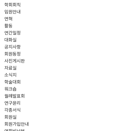
학회회칙
임원안내
연혁
활동
연간일정
대화실
공지사항
회원동정
사진게시판
자료실
소식지
학술대회
워크숍
월례발표회
연구윤리
각종서식
회원실
회원가입안내