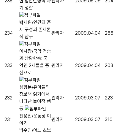
235
한 집단반영적 자
관리자
2009.05.09
304
기 성찰
박세원/인간의 존
재 구성과 존재론
234
관리자
2009.04.04
266
적 탐구
이사랑/국악 전승
과 상황학습: 국
233
악인 2세들을 중
관리자
2009.04.04
203
심으로
심향분/유아들의
정보책 읽기에서
232
관리자
2009.03.07
223
나타난 놀이적 행
동
전용진/운동장 이
231
관리자
2009.03.07
310
야기
박수연/어느 초보