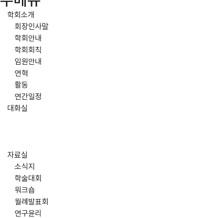
주메뉴
학회소개
회장인사말
학회안내
학회회칙
임원안내
연혁
활동
연간일정
대화실
자료실
소식지
학술대회
워크숍
월례발표회
연구윤리