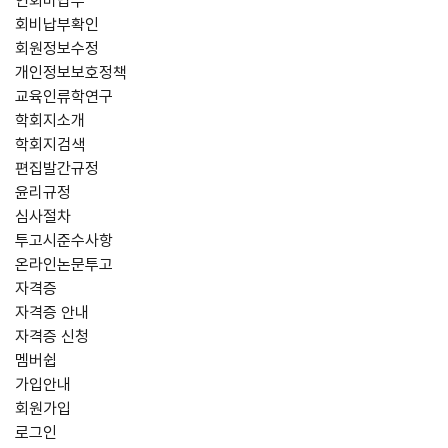
연회비납부
회비납부확인
회원정보수정
개인정보보호정책
교육인류학연구
학회지소개
학회지검색
편집발간규정
윤리규정
심사절차
투고시준수사항
온라인논문투고
자격증
자격증 안내
자격증 신청
멤버쉽
가입안내
회원가입
로그인