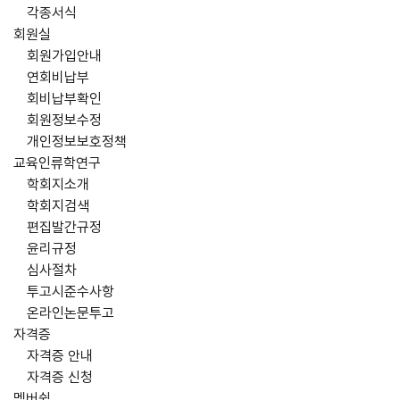
각종서식
회원실
회원가입안내
연회비납부
회비납부확인
회원정보수정
개인정보보호정책
교육인류학연구
학회지소개
학회지검색
편집발간규정
윤리규정
심사절차
투고시준수사항
온라인논문투고
자격증
자격증 안내
자격증 신청
멤버쉽