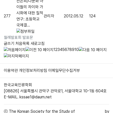
전은희/다문화 아
이들의 차이와 가
시화에 대한 질적
277
관리자
2012.05.12
124
연구: 초등학교
국제결...
월례발표회 발표문
글쓰기
처음목록
새로고침
1
2
3
4
5
6
7
8
9
10
이용약관
개인정보처리방침
이메일무단수집거부
한국교육인류학회
[08826] 서울특별시 관악구 관악로1, 서울대학교 10-1동 604호
E-MAIL. kssae1@daum.net
ⓒ
The Korean Society for the Study of
by