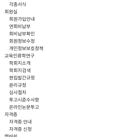
각종서식
회원실
회원가입안내
연회비납부
회비납부확인
회원정보수정
개인정보보호정책
교육인류학연구
학회지소개
학회지검색
편집발간규정
윤리규정
심사절차
투고시준수사항
온라인논문투고
자격증
자격증 안내
자격증 신청
멤버쉽