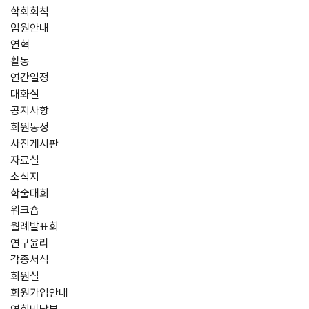
학회회칙
임원안내
연혁
활동
연간일정
대화실
공지사항
회원동정
사진게시판
자료실
소식지
학술대회
워크숍
월례발표회
연구윤리
각종서식
회원실
회원가입안내