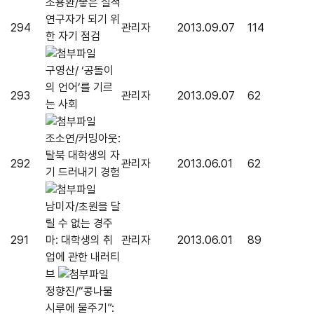
조용환/좋은 질적
연구자가 되기 위
294
관리자
2013.09.07
114
한 자기 점검
구영산/ ‘공돌이
의 언어’를 기르
293
관리자
2013.09.07
62
는 사회
조소연/커밍아웃:
탈북 대학생의 자
292
관리자
2013.06.01
62
기 드러내기 경험
남미자/초원을 달
릴 수 없는 경주
291
마: 대학생의 취
관리자
2013.06.01
89
업에 관한 내러티
브
정향진/“콩나물
시루에 물주기”: