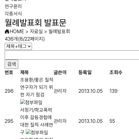
연구윤리
각종서식
월례발표회 발표문
HOME
>
자료실
>
월례발표회
436개(8/22페이지)
번호
제목
글쓴이
등록일
조회수
조용환/좋은 질적
연구자가 되기 위
296
관리자
2013.10.05
139
한 자기 점검
서정기/학교폭력
이후 갈등경험에
295
관리자
2013.10.05
55
대한 질적 사례연
구