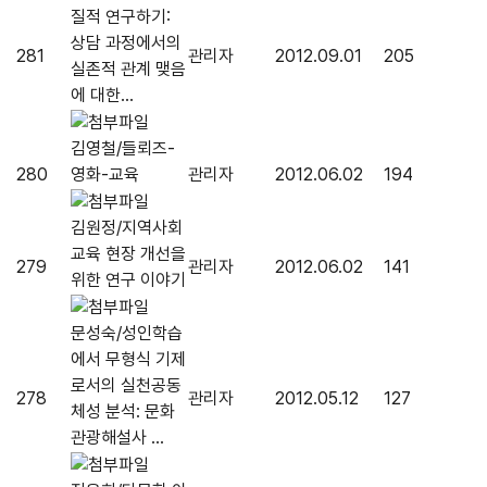
질적 연구하기:
상담 과정에서의
281
관리자
2012.09.01
205
실존적 관계 맺음
에 대한...
김영철/들뢰즈-
280
영화-교육
관리자
2012.06.02
194
김원정/지역사회
교육 현장 개선을
279
관리자
2012.06.02
141
위한 연구 이야기
문성숙/성인학습
에서 무형식 기제
로서의 실천공동
278
관리자
2012.05.12
127
체성 분석: 문화
관광해설사 ...