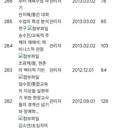
286
부터 체육수업 하
관리자
2013.03.02
78
기
안지혜/좋은 대학
285
수업의 특성 분석
관리자
2013.03.02
85
연구
송수진/교육적 주
체의 재해석: 레
284
관리자
2013.02.02
103
비나스적 관점
조광제/몸, 현존
283
의 벡터적 기반
관리자
2012.12.01
84
엄수정/통합교육
의 이상을 실현하
기 위한 현장교사
282
관리자
2012.09.01
126
들의 경계선 넘기
와 장애학...
김소연/초심자의