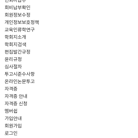
연회비납부
회비납부확인
회원정보수정
개인정보보호정책
교육인류학연구
학회지소개
학회지검색
편집발간규정
윤리규정
심사절차
투고시준수사항
온라인논문투고
자격증
자격증 안내
자격증 신청
멤버쉽
가입안내
회원가입
로그인