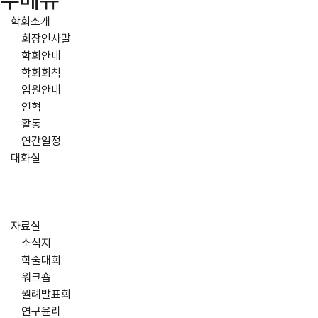
주메뉴
학회소개
회장인사말
학회안내
학회회칙
임원안내
연혁
활동
연간일정
대화실
자료실
소식지
학술대회
워크숍
월례발표회
연구윤리