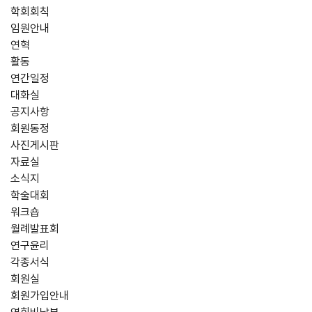
학회회칙
임원안내
연혁
활동
연간일정
대화실
공지사항
회원동정
사진게시판
자료실
소식지
학술대회
워크숍
월례발표회
연구윤리
각종서식
회원실
회원가입안내