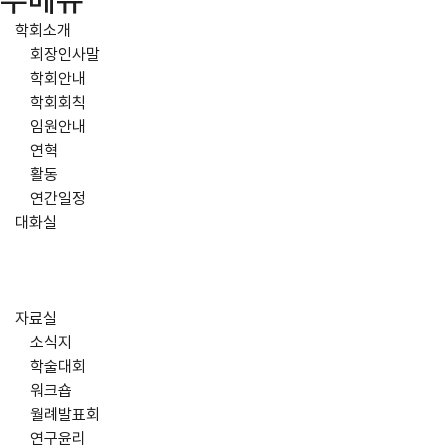
주메뉴
학회소개
회장인사말
학회안내
학회회칙
임원안내
연혁
활동
연간일정
대화실
자료실
소식지
학술대회
워크숍
월례발표회
연구윤리