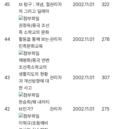
45
브 탐구 : 개념, 절
관리자
2002.11.01
322
차 그리고 딜레마
권정옥/중국 조선
족 소학교의 문화
44
활동을 통해 보는
관리자
2002.11.01
278
민족문화교육
채명화/중국 연변
조선족소학교의
생활지도의 현황
43
관리자
2002.11.01
307
과 개선방향에 대
한 사고
한승희/왜 내러티
42
브인가?
관리자
2002.11.01
275
이혁규/초등예비