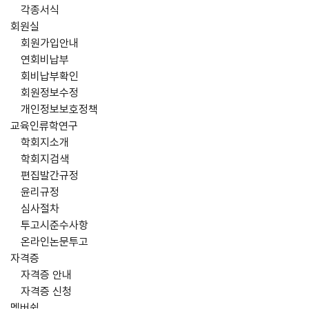
각종서식
회원실
회원가입안내
연회비납부
회비납부확인
회원정보수정
개인정보보호정책
교육인류학연구
학회지소개
학회지검색
편집발간규정
윤리규정
심사절차
투고시준수사항
온라인논문투고
자격증
자격증 안내
자격증 신청
멤버쉽