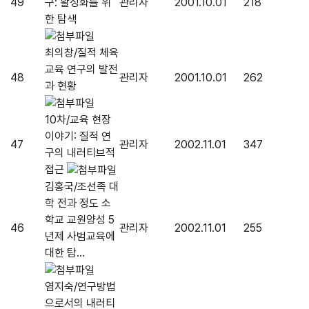
49
구: 활성화를 위
관리자
2001.10.01
218
한 탐색
최의창/질적 체육
교육 연구의 발전
48
관리자
2001.10.01
262
과 현황
10차/교육 현장
이야기: 질적 연
47
관리자
2002.11.01
347
구의 내러티브적
접근
김홍국/조선족 대
학 전과 정도 소
학교 교원양성 5
46
관리자
2002.11.01
255
년제 사범교육에
대한 탐...
염지숙/연구방법
으로서의 내러티