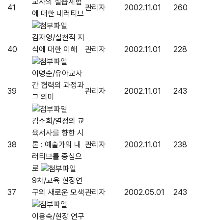
교사의 실습체험
41
관리자
2002.11.01
260
에 대한 내러티브
김자영/실천적 지
40
식에 대한 이해
관리자
2002.11.01
228
이명순/유아교사
간 협력의 과정과
39
관리자
2002.11.01
243
그 의미
김소희/열정의 교
육서사를 향한 시
38
론 : 예술가의 내
관리자
2002.11.01
238
러티브를 중심으
로
9차/교육 현장연
37
구의 새로운 모색
관리자
2002.05.01
243
이용숙/현장 연구