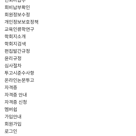
연회비납부
회비납부확인
회원정보수정
개인정보보호정책
교육인류학연구
학회지소개
학회지검색
편집발간규정
윤리규정
심사절차
투고시준수사항
온라인논문투고
자격증
자격증 안내
자격증 신청
멤버쉽
가입안내
회원가입
로그인