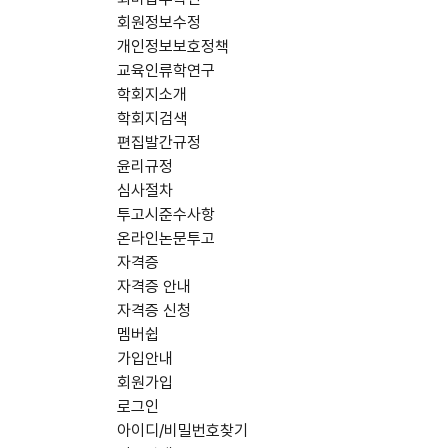
회원정보수정
개인정보보호정책
교육인류학연구
학회지소개
학회지검색
편집발간규정
윤리규정
심사절차
투고시준수사항
온라인논문투고
자격증
자격증 안내
자격증 신청
멤버쉽
가입안내
회원가입
로그인
아이디/비밀번호찾기