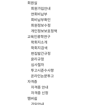
회원실
회원가입안내
연회비납부
회비납부확인
회원정보수정
개인정보보호정책
교육인류학연구
학회지소개
학회지검색
편집발간규정
윤리규정
심사절차
투고시준수사항
온라인논문투고
자격증
자격증 안내
자격증 신청
멤버쉽
가입안내