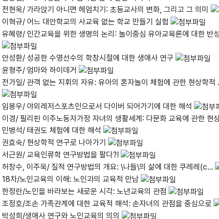
전현욱/ 가라앉기 아니면 헤엄치기: 초등교사의 변화, 그리고 그 의미
이혁규/ 어느 대안학교의 사교육 없는 학교 만들기 실험
유혜령/ 인간교육을 위한 생명의 논리: 놀이중심 유아교육론에 대한 반
안성환/ 성공한 수영선수의 학창시절에 대한 생애사 연구
윤형주/ 엄마와 하이데거
전가일/ 관객 없는 지휘의 자유: 유아의 혼자놀이 체험에 관한 현상학적 ..
임봉우/ 야외레저스포츠인으로서 다이버 되어가기에 대한 해석
이경/ 필리핀 이주노동자가정 자녀의 생활세계: 다문화 교육에 관한 현상학
민병석/ 태권도 체험에 대한 해석
권효숙/ 현상학적 연구로 나아가기
서근원/ 교육인류학 연구방법을 팔다?!
허창수, 이주욱/ 질적 연구방법의 개요: \나들\의 삶에 대한 쿠레레(c...
18차/노인교육의 이해: 노인과의 교육적 만남
한정란/노인을 바라보는 새로운 시각: 노년교육의 관점
조정호/조손 가족관계에 대한 교육적 해석: 손자녀의 관점을 중심으로
박성희/생애사 연구와 노인교육의 의의