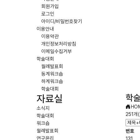
회원가입
로그인
아이디/비밀번호찾기
이용안내
이용약관
개인정보처리방침
이메일수집거부
학술대회
월례발표회
동계워크숍
하계워크숍
학술대회
학
자료실
HO
소식지
251개
학술대회
워크숍
월례발표회
번호
연구윤리
131