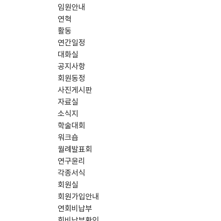
임원안내
연혁
활동
연간일정
대화실
공지사항
회원동정
사진게시판
자료실
소식지
학술대회
워크숍
월례발표회
연구윤리
각종서식
회원실
회원가입안내
연회비납부
회비납부확인