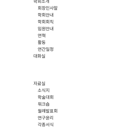
학회소개
회장인사말
학회안내
학회회칙
임원안내
연혁
활동
연간일정
대화실
자료실
소식지
학술대회
워크숍
월례발표회
연구윤리
각종서식