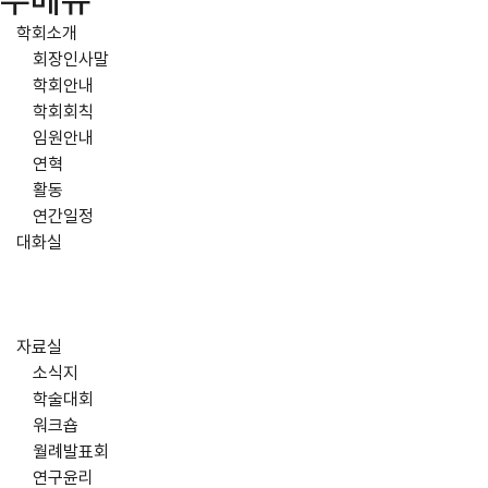
주메뉴
학회소개
회장인사말
학회안내
학회회칙
임원안내
연혁
활동
연간일정
대화실
자료실
소식지
학술대회
워크숍
월례발표회
연구윤리