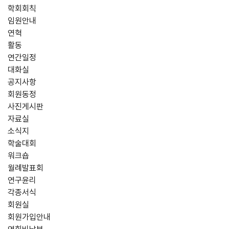
학회회칙
임원안내
연혁
활동
연간일정
대화실
공지사항
회원동정
사진게시판
자료실
소식지
학술대회
워크숍
월례발표회
연구윤리
각종서식
회원실
회원가입안내