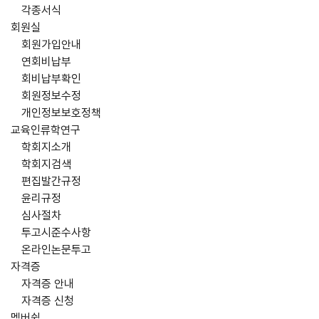
각종서식
회원실
회원가입안내
연회비납부
회비납부확인
회원정보수정
개인정보보호정책
교육인류학연구
학회지소개
학회지검색
편집발간규정
윤리규정
심사절차
투고시준수사항
온라인논문투고
자격증
자격증 안내
자격증 신청
멤버쉽