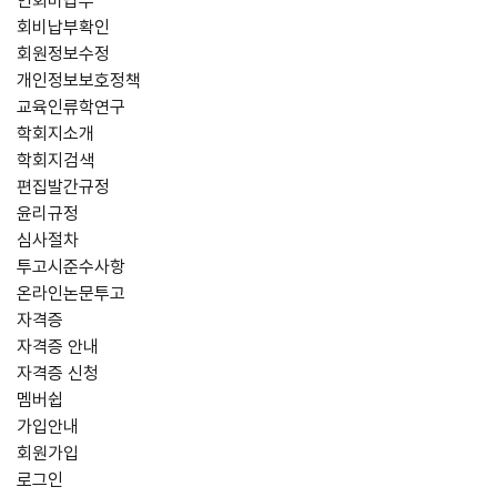
연회비납부
회비납부확인
회원정보수정
개인정보보호정책
교육인류학연구
학회지소개
학회지검색
편집발간규정
윤리규정
심사절차
투고시준수사항
온라인논문투고
자격증
자격증 안내
자격증 신청
멤버쉽
가입안내
회원가입
로그인