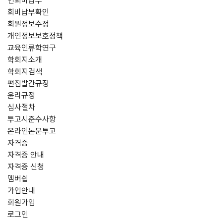
연회비납부
회비납부확인
회원정보수정
개인정보보호정책
교육인류학연구
학회지소개
학회지검색
편집발간규정
윤리규정
심사절차
투고시준수사항
온라인논문투고
자격증
자격증 안내
자격증 신청
멤버쉽
가입안내
회원가입
로그인