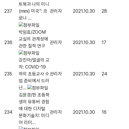
트북과 나의 미니
237
(mini) 미국”: 코
관리자
2021.10.30
28
로나 ...
박임효/ZOOM
교실의 관계성에
236
관리자
2021.10.30
17
관한 질적 연구
강진아/얼굴의 교
차: COVID-19
235
하의 초등교사 수
관리자
2021.10.30
24
업 준비에서 드러
난...
김윤경/한 초등학
생의 유튜버 경험
에 대한 디지털
234
관리자
2021.10.30
16
문화기술지: 미디
어 리터...