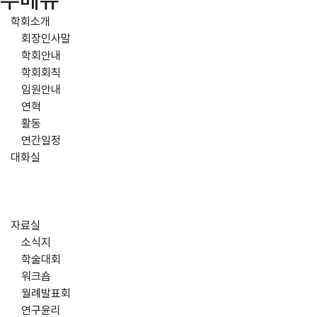
주메뉴
학회소개
회장인사말
학회안내
학회회칙
임원안내
연혁
활동
연간일정
대화실
자료실
소식지
학술대회
워크숍
월례발표회
연구윤리