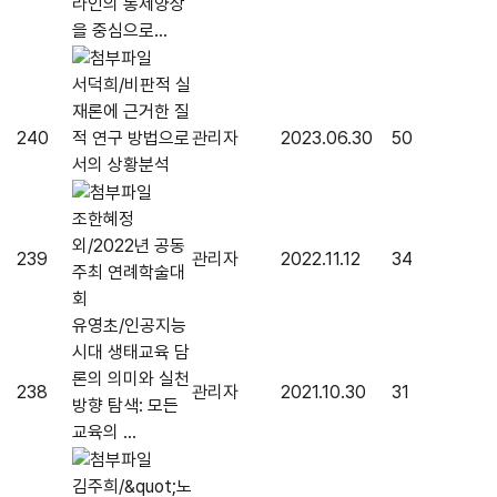
라인의 통제양상
을 중심으로...
서덕희/비판적 실
재론에 근거한 질
240
적 연구 방법으로
관리자
2023.06.30
50
서의 상황분석
조한혜정
외/2022년 공동
239
관리자
2022.11.12
34
주최 연례학술대
회
유영초/인공지능
시대 생태교육 담
론의 의미와 실천
238
관리자
2021.10.30
31
방향 탐색: 모든
교육의 ...
김주희/&quot;노