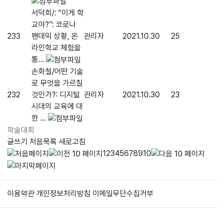
서덕희/: “이게 학
교야?”: 코로나
233
팬데믹 상황, 온
관리자
2021.10.30
25
라인학교 체험을
통...
손화철/어떤 기술
로 무엇을 가르칠
232
것인가?: 디지털
관리자
2021.10.30
23
시대의 교육에 대
한 ...
학술대회
글쓰기
처음목록
새로고침
1
2
3
4
5
6
7
8
9
10
이용약관
개인정보처리방침
이메일무단수집거부