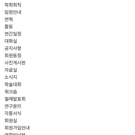
학회회칙
임원안내
연혁
활동
연간일정
대화실
공지사항
회원동정
사진게시판
자료실
소식지
학술대회
워크숍
월례발표회
연구윤리
각종서식
회원실
회원가입안내