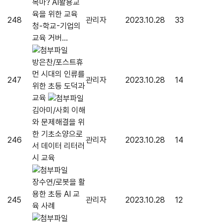
목마? AI활용교
육을 위한 교육
248
관리자
2023.10.28
33
청-학교-기업의
교육 거버...
방은찬/포스트휴
먼 시대의 인류를
247
관리자
2023.10.28
14
위한 초등 도덕과
교육
김아미/사회 이해
와 문제해결을 위
한 기초소양으로
246
관리자
2023.10.28
14
서 데이터 리터러
시 교육
장수연/로봇을 활
용한 초등 AI 교
245
관리자
2023.10.28
12
육 사례