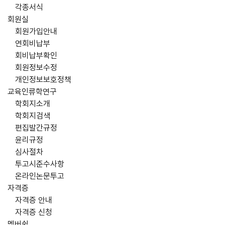
각종서식
회원실
회원가입안내
연회비납부
회비납부확인
회원정보수정
개인정보보호정책
교육인류학연구
학회지소개
학회지검색
편집발간규정
윤리규정
심사절차
투고시준수사항
온라인논문투고
자격증
자격증 안내
자격증 신청
멤버쉽