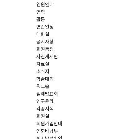
임원안내
연혁
활동
연간일정
대화실
공지사항
회원동정
사진게시판
자료실
소식지
학술대회
워크숍
월례발표회
연구윤리
각종서식
회원실
회원가입안내
연회비납부
회비납부확인