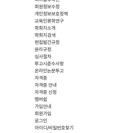
회원정보수정
개인정보보호정책
교육인류학연구
학회지소개
학회지검색
편집발간규정
윤리규정
심사절차
투고시준수사항
온라인논문투고
자격증
자격증 안내
자격증 신청
멤버쉽
가입안내
회원가입
로그인
아이디/비밀번호찾기