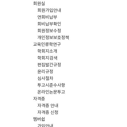
회원실
회원가입안내
연회비납부
회비납부확인
회원정보수정
개인정보보호정책
교육인류학연구
학회지소개
학회지검색
편집발간규정
윤리규정
심사절차
투고시준수사항
온라인논문투고
자격증
자격증 안내
자격증 신청
멤버쉽
가입안내