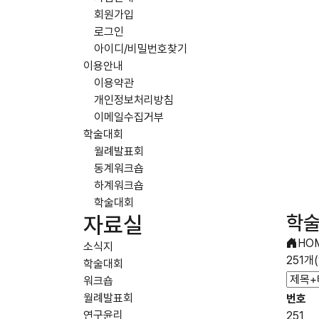
회원가입
로그인
아이디/비밀번호찾기
이용안내
이용약관
개인정보처리방침
이메일수집거부
학술대회
월례발표회
동계워크숍
하계워크숍
학술대회
학
자료실
HO
소식지
251개
학술대회
워크숍
월례발표회
번호
연구윤리
251