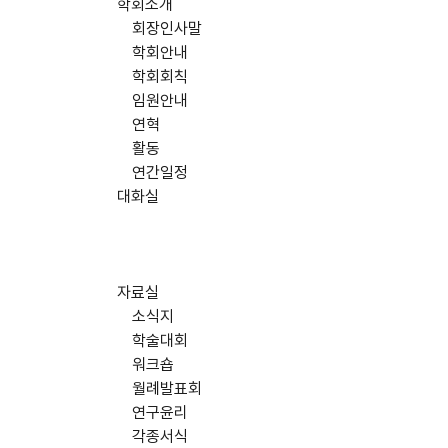
학회소개
회장인사말
학회안내
학회회칙
임원안내
연혁
활동
연간일정
대화실
자료실
소식지
학술대회
워크숍
월례발표회
연구윤리
각종서식