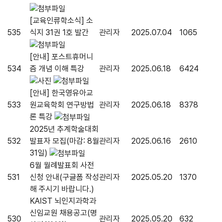
[교육인류학소식] 소
535
식지 31권 1호 발간
관리자
2025.07.04
1065
[안내] 포스트휴머니
534
즘 개념 이해 특강
관리자
2025.06.18
6424
[안내] 한국영유아교
533
원교육학회 연구방법
관리자
2025.06.18
8378
론 특강
2025년 추계학술대회
532
발표자 모집(마감: 8월
관리자
2025.06.16
2610
31일)
6월 월례발표회 사전
531
신청 안내(구글폼 작성
관리자
2025.05.20
1370
해 주시기 바랍니다.)
KAIST 뇌인지과학과
신임교원 채용공고(명
530
관리자
2025.05.20
632