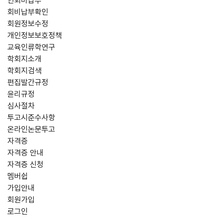
연회비납부
회비납부확인
회원정보수정
개인정보보호정책
교육인류학연구
학회지소개
학회지검색
편집발간규정
윤리규정
심사절차
투고시준수사항
온라인논문투고
자격증
자격증 안내
자격증 신청
멤버쉽
가입안내
회원가입
로그인