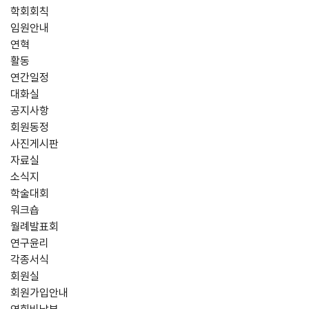
학회회칙
임원안내
연혁
활동
연간일정
대화실
공지사항
회원동정
사진게시판
자료실
소식지
학술대회
워크숍
월례발표회
연구윤리
각종서식
회원실
회원가입안내