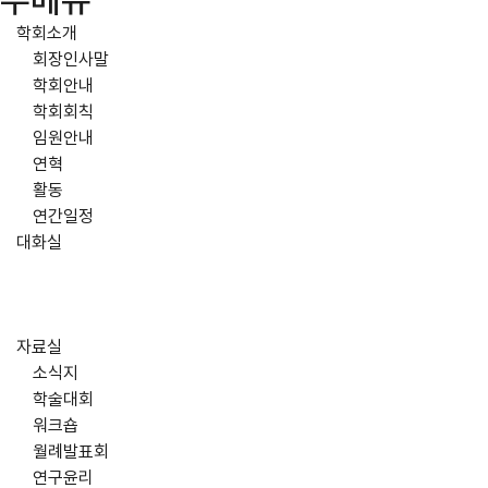
주메뉴
학회소개
회장인사말
학회안내
학회회칙
임원안내
연혁
활동
연간일정
대화실
자료실
소식지
학술대회
워크숍
월례발표회
연구윤리