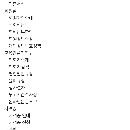
각종서식
회원실
회원가입안내
연회비납부
회비납부확인
회원정보수정
개인정보보호정책
교육인류학연구
학회지소개
학회지검색
편집발간규정
윤리규정
심사절차
투고시준수사항
온라인논문투고
자격증
자격증 안내
자격증 신청
멤버쉽