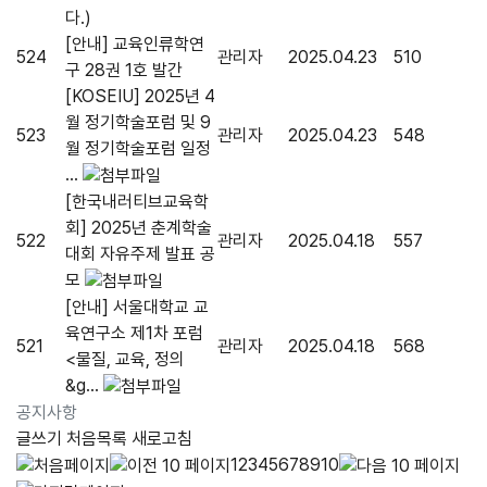
다.)
[안내] 교육인류학연
524
관리자
2025.04.23
510
구 28권 1호 발간
[KOSEIU] 2025년 4
월 정기학술포럼 및 9
523
관리자
2025.04.23
548
월 정기학술포럼 일정
...
[한국내러티브교육학
회] 2025년 춘계학술
522
관리자
2025.04.18
557
대회 자유주제 발표 공
모
[안내] 서울대학교 교
육연구소 제1차 포럼
521
관리자
2025.04.18
568
<물질, 교육, 정의
&g...
공지사항
글쓰기
처음목록
새로고침
1
2
3
4
5
6
7
8
9
10