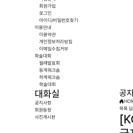
회원가입
로그인
아이디/비밀번호찾기
이용안내
이용약관
개인정보처리방침
이메일수집거부
학술대회
월례발표회
동계워크숍
하계워크숍
학술대회
공
대화실
HO
공지사항
목록
답
회원동정
[
사진게시판