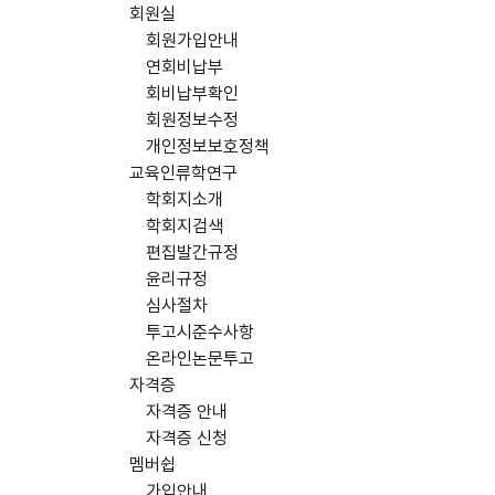
회원실
회원가입안내
연회비납부
회비납부확인
회원정보수정
개인정보보호정책
교육인류학연구
학회지소개
학회지검색
편집발간규정
윤리규정
심사절차
투고시준수사항
온라인논문투고
자격증
자격증 안내
자격증 신청
멤버쉽
가입안내