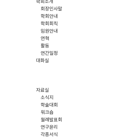
학회소개
회장인사말
학회안내
학회회칙
임원안내
연혁
활동
연간일정
대화실
자료실
소식지
학술대회
워크숍
월례발표회
연구윤리
각종서식