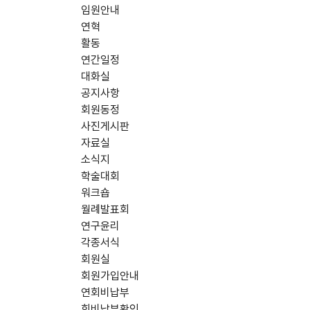
임원안내
연혁
활동
연간일정
대화실
공지사항
회원동정
사진게시판
자료실
소식지
학술대회
워크숍
월례발표회
연구윤리
각종서식
회원실
회원가입안내
연회비납부
회비납부확인