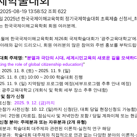
제학술대회
2025-08-19 13:58:52
조회 622
일
2025년 한국국제이해교육학회 정기국제학술대회 초록제출 신청서_최
는 한국국제이해교육학회
회원 여러분께,
1월에 한국국제이해교육학회 제26회 국제학술대회가 '광주교육대학교'에서
아래와 같이 드리오니, 회원 여러분의 많은 참여와 주변 홍보를 부탁드립
대회 주제명
:
"
분열과 극단의 시대, 세계시민교육의 새로운 길을 모색하
ing the role of global citizenship education)
"
: 2025. 11. 8. (토) ~ 2025. 11. 9. (일)
. 11. 8.
(토) 10:00 ~ 20:00
학술대회 진행
25. 11. 9. (일) 지역탐방 프로그램 예정(세부프로그램 추후 안내 예정)
: 광주교육대학교 (개회식 및 학회 세부 장소 추후 안내함)
 및 참가 신청
표신청:
2025. 9. 12. (금)까지
순참가 사전신청:
10. 12. (일)까지 신청(단, 대회 당일 현장신청도 가능함)
비: 2만원 (자료집, 점심식사 및 저녁만찬 포함 / 당일 계좌이체 또는 현
신청 분야: 주제분과 또는 자유분과 (2개 유형)
제분과: 학술대회 대주제와 관련된 이론적-실천적 연구 해당
유분과: 학술대회 대주제와 직접적으로 연관 없는 다양한 분야의 이론적-