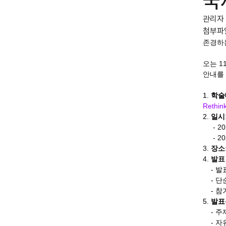
국
관리자
첨부파
존경하
오는 1
안내를 
1.
학술
Rethink
2.
일시
- 2025
- 20
3.
장소
4.
발표
- 발
- 단
- 참가
5.
발표
- 주
- 자