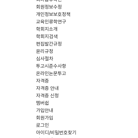
회원정보수정
개인정보보호정책
교육인류학연구
학회지소개
학회지검색
편집발간규정
윤리규정
심사절차
투고시준수사항
온라인논문투고
자격증
자격증 안내
자격증 신청
멤버쉽
가입안내
회원가입
로그인
아이디/비밀번호찾기