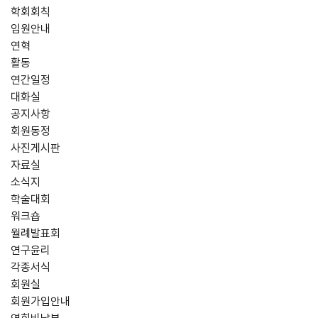
학회회칙
임원안내
연혁
활동
연간일정
대화실
공지사항
회원동정
사진게시판
자료실
소식지
학술대회
워크숍
월례발표회
연구윤리
각종서식
회원실
회원가입안내