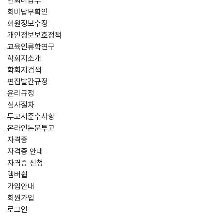
연회비납부
회비납부확인
회원정보수정
개인정보보호정책
교육인류학연구
학회지소개
학회지검색
편집발간규정
윤리규정
심사절차
투고시준수사항
온라인논문투고
자격증
자격증 안내
자격증 신청
멤버쉽
가입안내
회원가입
로그인