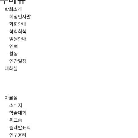
주메뉴
학회소개
회장인사말
학회안내
학회회칙
임원안내
연혁
활동
연간일정
대화실
자료실
소식지
학술대회
워크숍
월례발표회
연구윤리