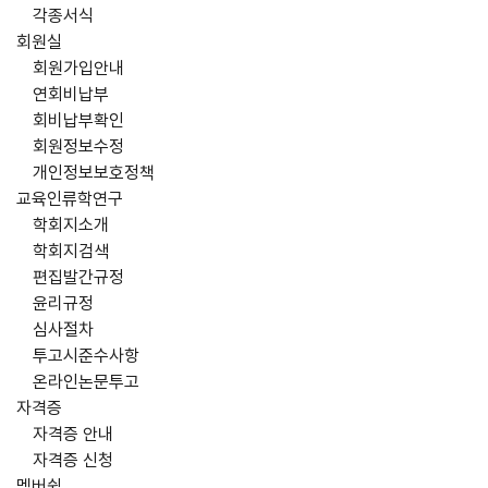
각종서식
회원실
회원가입안내
연회비납부
회비납부확인
회원정보수정
개인정보보호정책
교육인류학연구
학회지소개
학회지검색
편집발간규정
윤리규정
심사절차
투고시준수사항
온라인논문투고
자격증
자격증 안내
자격증 신청
멤버쉽