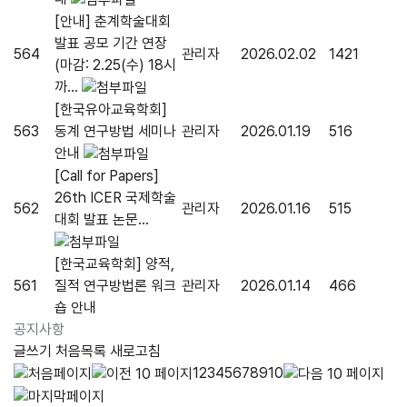
[안내] 춘계학술대회
발표 공모 기간 연장
564
관리자
2026.02.02
1421
(마감: 2.25(수) 18시
까...
[한국유아교육학회]
563
동계 연구방법 세미나
관리자
2026.01.19
516
안내
[Call for Papers]
26th ICER 국제학술
562
관리자
2026.01.16
515
대회 발표 논문...
[한국교육학회] 양적,
561
질적 연구방법론 워크
관리자
2026.01.14
466
숍 안내
공지사항
글쓰기
처음목록
새로고침
1
2
3
4
5
6
7
8
9
10