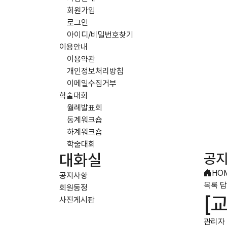
회원가입
로그인
아이디/비밀번호찾기
이용안내
이용약관
개인정보처리방침
이메일수집거부
학술대회
월례발표회
동계워크숍
하계워크숍
학술대회
공
대화실
HO
공지사항
목록
답
회원동정
[
사진게시판
관리자