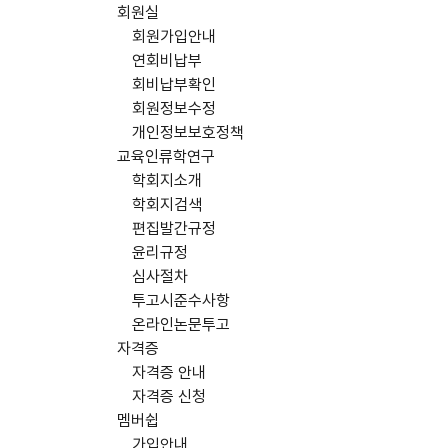
회원실
회원가입안내
연회비납부
회비납부확인
회원정보수정
개인정보보호정책
교육인류학연구
학회지소개
학회지검색
편집발간규정
윤리규정
심사절차
투고시준수사항
온라인논문투고
자격증
자격증 안내
자격증 신청
멤버쉽
가입안내