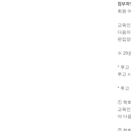
첨부파
회원 
교육인류
다음의 
편집양
※ 29
* 투고
투고 
* 투고
① 학회 
교육인
야 다
② 학회 