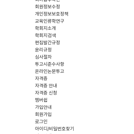
회원정보수정
개인정보보호정책
교육인류학연구
학회지소개
학회지검색
편집발간규정
윤리규정
심사절차
투고시준수사항
온라인논문투고
자격증
자격증 안내
자격증 신청
멤버쉽
가입안내
회원가입
로그인
아이디/비밀번호찾기