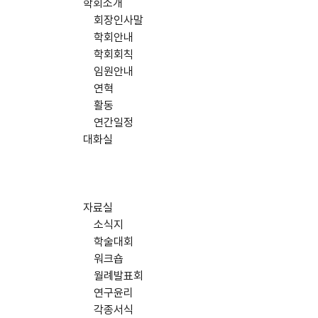
학회소개
회장인사말
학회안내
학회회칙
임원안내
연혁
활동
연간일정
대화실
자료실
소식지
학술대회
워크숍
월례발표회
연구윤리
각종서식