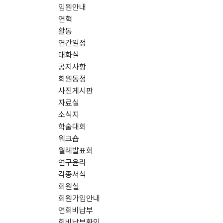
임원안내
연혁
활동
연간일정
대화실
공지사항
회원동정
사진게시판
자료실
소식지
학술대회
워크숍
월례발표회
연구윤리
각종서식
회원실
회원가입안내
연회비납부
회비납부확인