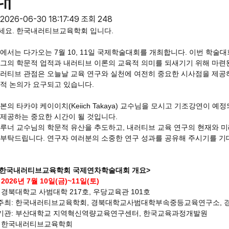
내
2026-06-30 18:17:49
조회 248
세요. 한국내러티브교육학회 입니다.
에서는 다가오는 7월 10, 11일 국제학술대회를 개최합니다. 이번 학술대회는 Je
그의 학문적 업적과 내러티브 이론의 교육적 의미를 되새기기 위해 마련된
내러티브 관점은 오늘날 교육 연구와 실천에 여전히 중요한 시사점을 제공
적 논의가 요구되고 있습니다.
본의 타카야 케이이치(Keiich Takaya) 교수님을 모시고 기조강연이 
제공하는 중요한 시간이 될 것입니다.
브루너 교수님의 학문적 유산을 추도하고, 내러티브 교육 연구의 현재와 
 부탁드립니다. 연구자 여러분의 소중한 연구 성과를 공유해 주시기를 기
26 한국내러티브교육학회 국제연차학술대회 개요>
:
2026년 7월 10일(금)~11일(토)
: 경북대학교 사범대학 217호, 우당교육관 101호
동주최: 한국내러티브교육학회, 경북대학교사범대학부속중등교육연구소, 
여기관: 부산대학교 지역혁신역량교육연구센터, 한국교육과정개발원
관: 한국내러티브교육학회