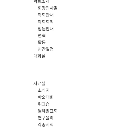
학회소개
회장인사말
학회안내
학회회칙
임원안내
연혁
활동
연간일정
대화실
자료실
소식지
학술대회
워크숍
월례발표회
연구윤리
각종서식