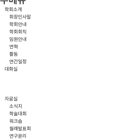
주메뉴
학회소개
회장인사말
학회안내
학회회칙
임원안내
연혁
활동
연간일정
대화실
자료실
소식지
학술대회
워크숍
월례발표회
연구윤리