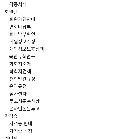
각종서식
회원실
회원가입안내
연회비납부
회비납부확인
회원정보수정
개인정보보호정책
교육인류학연구
학회지소개
학회지검색
편집발간규정
윤리규정
심사절차
투고시준수사항
온라인논문투고
자격증
자격증 안내
자격증 신청
멤버쉽