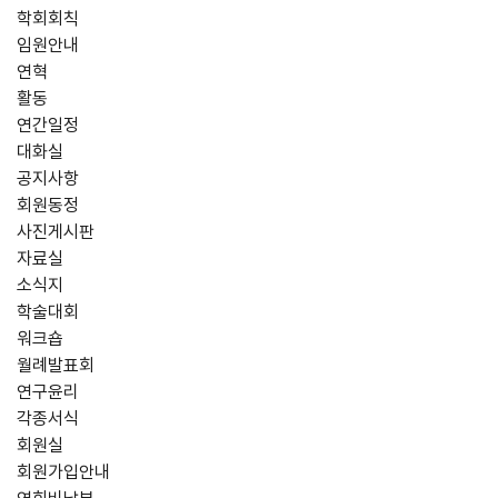
학회회칙
임원안내
연혁
활동
연간일정
대화실
공지사항
회원동정
사진게시판
자료실
소식지
학술대회
워크숍
월례발표회
연구윤리
각종서식
회원실
회원가입안내