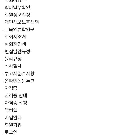
연회비납부
회비납부확인
회원정보수정
개인정보보호정책
교육인류학연구
학회지소개
학회지검색
편집발간규정
윤리규정
심사절차
투고시준수사항
온라인논문투고
자격증
자격증 안내
자격증 신청
멤버쉽
가입안내
회원가입
로그인