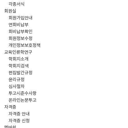
각종서식
회원실
회원가입안내
연회비납부
회비납부확인
회원정보수정
개인정보보호정책
교육인류학연구
학회지소개
학회지검색
편집발간규정
윤리규정
심사절차
투고시준수사항
온라인논문투고
자격증
자격증 안내
자격증 신청
멤버쉽