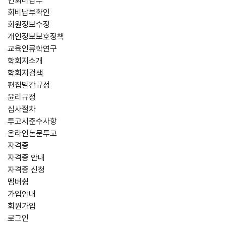
연회비납부
회비납부확인
회원정보수정
개인정보보호정책
교육인류학연구
학회지소개
학회지검색
편집발간규정
윤리규정
심사절차
투고시준수사항
온라인논문투고
자격증
자격증 안내
자격증 신청
멤버쉽
가입안내
회원가입
로그인