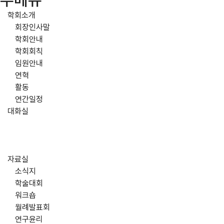
주메뉴
학회소개
회장인사말
학회안내
학회회칙
임원안내
연혁
활동
연간일정
대화실
자료실
소식지
학술대회
워크숍
월례발표회
연구윤리