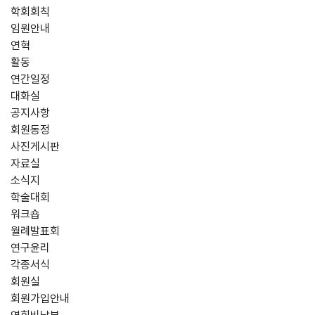
학회회칙
임원안내
연혁
활동
연간일정
대화실
공지사항
회원동정
사진게시판
자료실
소식지
학술대회
워크숍
월례발표회
연구윤리
각종서식
회원실
회원가입안내