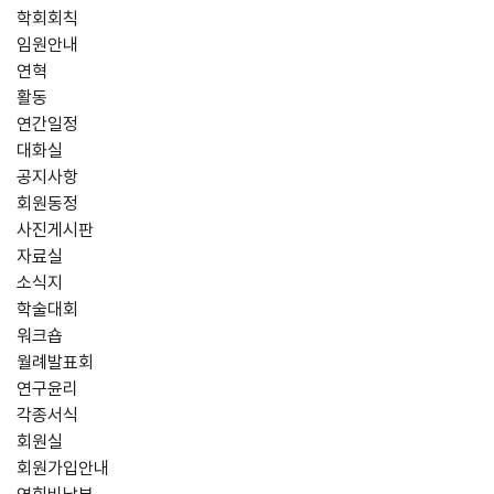
학회회칙
임원안내
연혁
활동
연간일정
대화실
공지사항
회원동정
사진게시판
자료실
소식지
학술대회
워크숍
월례발표회
연구윤리
각종서식
회원실
회원가입안내