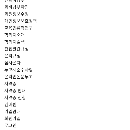
연회비납부
회비납부확인
회원정보수정
개인정보보호정책
교육인류학연구
학회지소개
학회지검색
편집발간규정
윤리규정
심사절차
투고시준수사항
온라인논문투고
자격증
자격증 안내
자격증 신청
멤버쉽
가입안내
회원가입
로그인