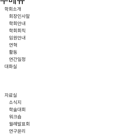
주메뉴
학회소개
회장인사말
학회안내
학회회칙
임원안내
연혁
활동
연간일정
대화실
자료실
소식지
학술대회
워크숍
월례발표회
연구윤리