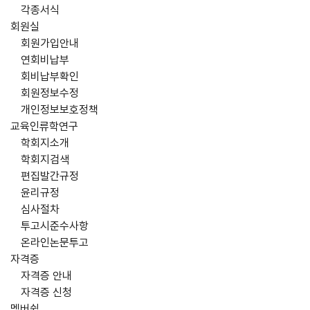
각종서식
회원실
회원가입안내
연회비납부
회비납부확인
회원정보수정
개인정보보호정책
교육인류학연구
학회지소개
학회지검색
편집발간규정
윤리규정
심사절차
투고시준수사항
온라인논문투고
자격증
자격증 안내
자격증 신청
멤버쉽