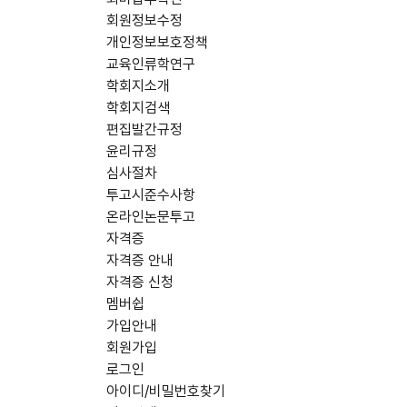
회원정보수정
개인정보보호정책
교육인류학연구
학회지소개
학회지검색
편집발간규정
윤리규정
심사절차
투고시준수사항
온라인논문투고
자격증
자격증 안내
자격증 신청
멤버쉽
가입안내
회원가입
로그인
아이디/비밀번호찾기