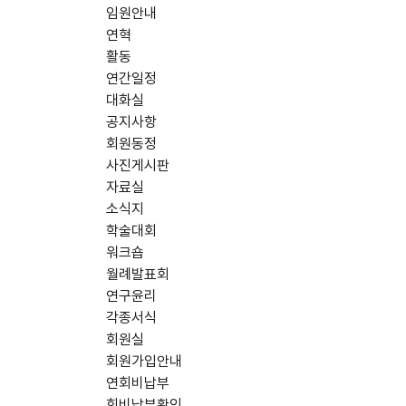
임원안내
연혁
활동
연간일정
대화실
공지사항
회원동정
사진게시판
자료실
소식지
학술대회
워크숍
월례발표회
연구윤리
각종서식
회원실
회원가입안내
연회비납부
회비납부확인