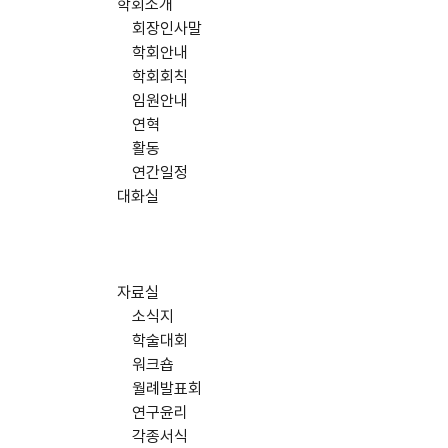
학회소개
회장인사말
학회안내
학회회칙
임원안내
연혁
활동
연간일정
대화실
자료실
소식지
학술대회
워크숍
월례발표회
연구윤리
각종서식