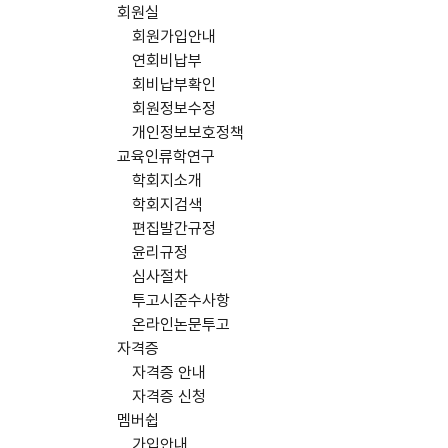
회원실
회원가입안내
연회비납부
회비납부확인
회원정보수정
개인정보보호정책
교육인류학연구
학회지소개
학회지검색
편집발간규정
윤리규정
심사절차
투고시준수사항
온라인논문투고
자격증
자격증 안내
자격증 신청
멤버쉽
가입안내