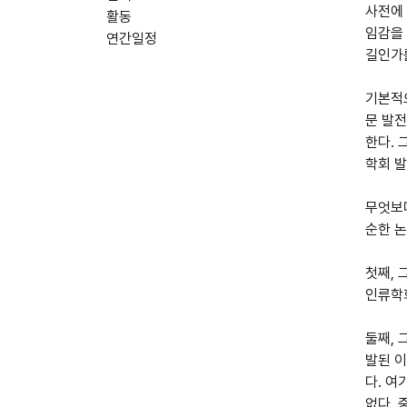
사전에
활동
임감을 
연간일정
길인가
기본적으
문 발전
한다. 
학회 
무엇보다
순한 논
첫째, 
인류학회
둘째, 
발된 이
다. 여
없다. 