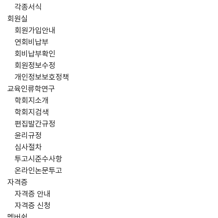
각종서식
회원실
회원가입안내
연회비납부
회비납부확인
회원정보수정
개인정보보호정책
교육인류학연구
학회지소개
학회지검색
편집발간규정
윤리규정
심사절차
투고시준수사항
온라인논문투고
자격증
자격증 안내
자격증 신청
멤버쉽