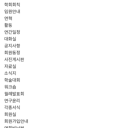
학회회칙
임원안내
연혁
활동
연간일정
대화실
공지사항
회원동정
사진게시판
자료실
소식지
학술대회
워크숍
월례발표회
연구윤리
각종서식
회원실
회원가입안내