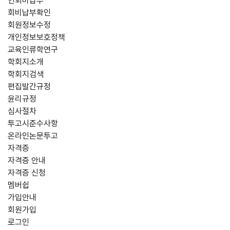
연회비납부
회비납부확인
회원정보수정
개인정보보호정책
교육인류학연구
학회지소개
학회지검색
편집발간규정
윤리규정
심사절차
투고시준수사항
온라인논문투고
자격증
자격증 안내
자격증 신청
멤버쉽
가입안내
회원가입
로그인