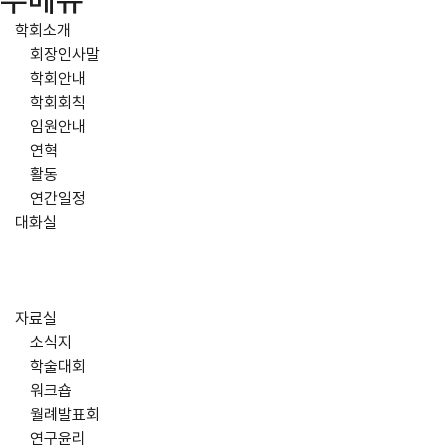
주메뉴
학회소개
회장인사말
학회안내
학회회칙
임원안내
연혁
활동
연간일정
대화실
자료실
소식지
학술대회
워크숍
월례발표회
연구윤리