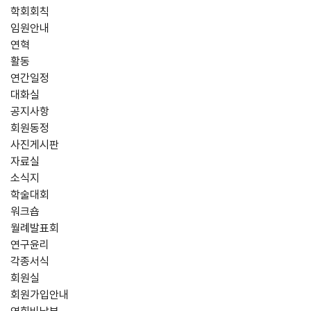
학회회칙
임원안내
연혁
활동
연간일정
대화실
공지사항
회원동정
사진게시판
자료실
소식지
학술대회
워크숍
월례발표회
연구윤리
각종서식
회원실
회원가입안내