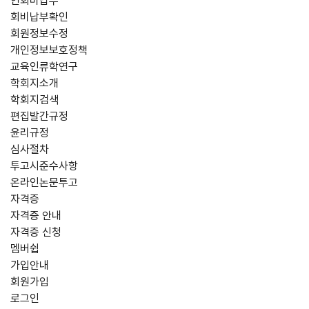
연회비납부
회비납부확인
회원정보수정
개인정보보호정책
교육인류학연구
학회지소개
학회지검색
편집발간규정
윤리규정
심사절차
투고시준수사항
온라인논문투고
자격증
자격증 안내
자격증 신청
멤버쉽
가입안내
회원가입
로그인