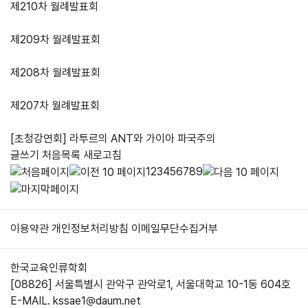
제210차 월례발표회
제209차 월례발표회
제208차 월례발표회
제207차 월례발표회
[초청강연회] 라투르의 ANT와 가이아 파국주의
글쓰기
처음목록
새로고침
1
2
3
4
5
6
7
8
9
이용약관
개인정보처리방침
이메일무단수집거부
한국교육인류학회
[08826] 서울특별시 관악구 관악로1, 서울대학교 10-1동 604호
E-MAIL. kssae1@daum.net