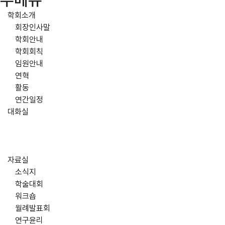
주메뉴
학회소개
회장인사말
학회안내
학회회칙
임원안내
연혁
활동
연간일정
대화실
자료실
소식지
학술대회
워크숍
월례발표회
연구윤리