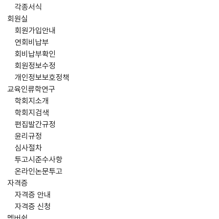
각종서식
회원실
회원가입안내
연회비납부
회비납부확인
회원정보수정
개인정보보호정책
교육인류학연구
학회지소개
학회지검색
편집발간규정
윤리규정
심사절차
투고시준수사항
온라인논문투고
자격증
자격증 안내
자격증 신청
멤버쉽