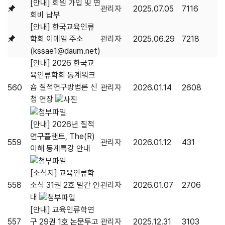
[안내] 회원 가입 및 연
관리자
2025.07.05
7116
회비 납부
[안내] 한국교육인류
학회 이메일 주소
관리자
2025.06.29
7218
(kssae1@daum.net)
[안내] 2026 한국교
육인류학회 동계워크
숍 질적연구방법론 신
560
관리자
2026.01.14
2608
청 연장
[안내] 2026년 질적
연구플랜트, The(R)
559
관리자
2026.01.12
431
이해 동계특강 안내
[소식지] 교육인류학
558
소식 31권 2호 발간 안
관리자
2026.01.07
2706
내
[안내] 교육인류학연
557
구 29권 1호 논문투고
관리자
2025.12.31
3103