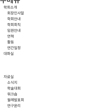
주메뉴
학회소개
회장인사말
학회안내
학회회칙
임원안내
연혁
활동
연간일정
대화실
자료실
소식지
학술대회
워크숍
월례발표회
연구윤리