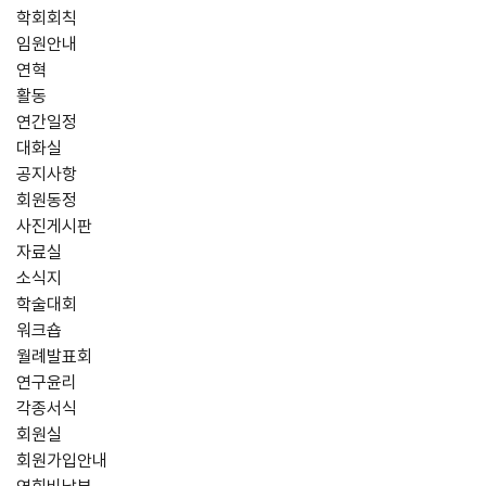
학회회칙
임원안내
연혁
활동
연간일정
대화실
공지사항
회원동정
사진게시판
자료실
소식지
학술대회
워크숍
월례발표회
연구윤리
각종서식
회원실
회원가입안내