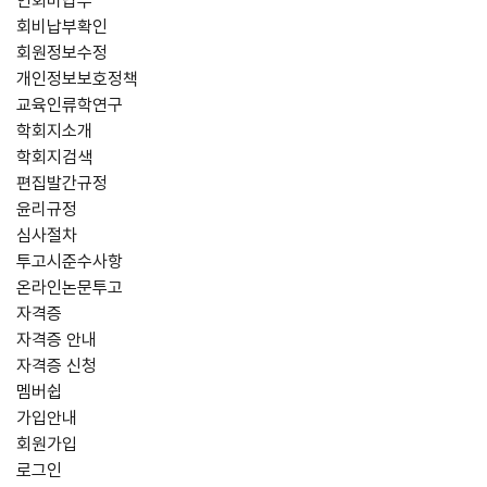
연회비납부
회비납부확인
회원정보수정
개인정보보호정책
교육인류학연구
학회지소개
학회지검색
편집발간규정
윤리규정
심사절차
투고시준수사항
온라인논문투고
자격증
자격증 안내
자격증 신청
멤버쉽
가입안내
회원가입
로그인