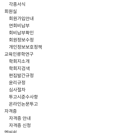
각종서식
회원실
회원가입안내
연회비납부
회비납부확인
회원정보수정
개인정보보호정책
교육인류학연구
학회지소개
학회지검색
편집발간규정
윤리규정
심사절차
투고시준수사항
온라인논문투고
자격증
자격증 안내
자격증 신청
멤버쉽