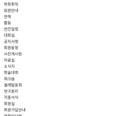
학회회칙
임원안내
연혁
활동
연간일정
대화실
공지사항
회원동정
사진게시판
자료실
소식지
학술대회
워크숍
월례발표회
연구윤리
각종서식
회원실
회원가입안내