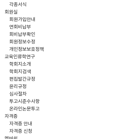
각종서식
회원실
회원가입안내
연회비납부
회비납부확인
회원정보수정
개인정보보호정책
교육인류학연구
학회지소개
학회지검색
편집발간규정
윤리규정
심사절차
투고시준수사항
온라인논문투고
자격증
자격증 안내
자격증 신청
멤버쉽