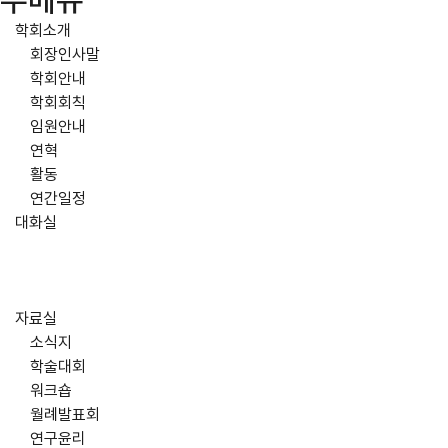
주메뉴
학회소개
회장인사말
학회안내
학회회칙
임원안내
연혁
활동
연간일정
대화실
자료실
소식지
학술대회
워크숍
월례발표회
연구윤리