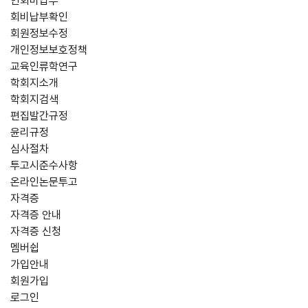
연회비납부
회비납부확인
회원정보수정
개인정보보호정책
교육인류학연구
학회지소개
학회지검색
편집발간규정
윤리규정
심사절차
투고시준수사항
온라인논문투고
자격증
자격증 안내
자격증 신청
멤버쉽
가입안내
회원가입
로그인