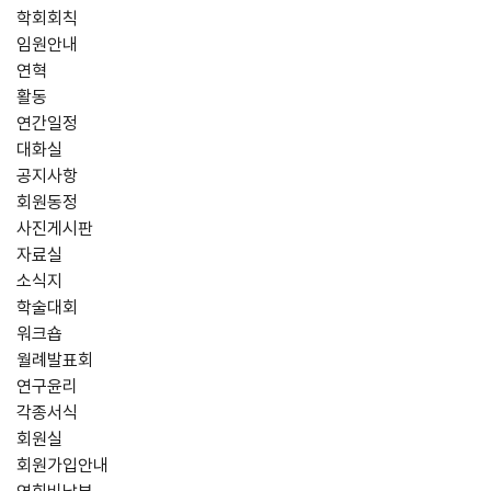
학회회칙
임원안내
연혁
활동
연간일정
대화실
공지사항
회원동정
사진게시판
자료실
소식지
학술대회
워크숍
월례발표회
연구윤리
각종서식
회원실
회원가입안내