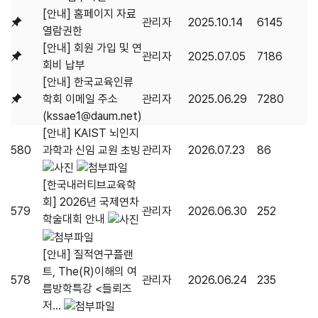
[안내] 홈페이지 자료
관리자
2025.10.14
6145
열람권한
[안내] 회원 가입 및 연
관리자
2025.07.05
7186
회비 납부
[안내] 한국교육인류
학회 이메일 주소
관리자
2025.06.29
7280
(kssae1@daum.net)
[안내] KAIST 뇌인지
580
과학과 신임 교원 초빙
관리자
2026.07.23
86
[한국내러티브교육학
회] 2026년 국제연차
579
관리자
2026.06.30
252
학술대회 안내
[안내] 질적연구플랜
트, The(R)이해의 여
578
관리자
2026.06.24
235
름방학특강 <들뢰즈
저...