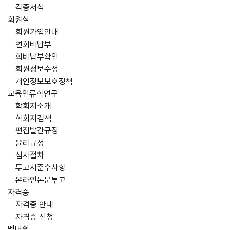
각종서식
회원실
회원가입안내
연회비납부
회비납부확인
회원정보수정
개인정보보호정책
교육인류학연구
학회지소개
학회지검색
편집발간규정
윤리규정
심사절차
투고시준수사항
온라인논문투고
자격증
자격증 안내
자격증 신청
멤버쉽