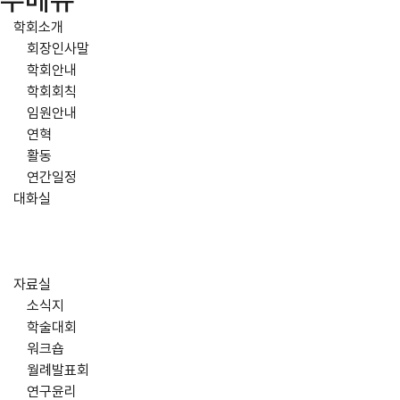
주메뉴
학회소개
회장인사말
학회안내
학회회칙
임원안내
연혁
활동
연간일정
대화실
자료실
소식지
학술대회
워크숍
월례발표회
연구윤리