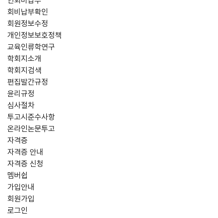
연회비납부
회비납부확인
회원정보수정
개인정보보호정책
교육인류학연구
학회지소개
학회지검색
편집발간규정
윤리규정
심사절차
투고시준수사항
온라인논문투고
자격증
자격증 안내
자격증 신청
멤버쉽
가입안내
회원가입
로그인