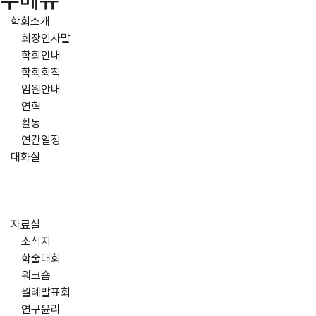
주메뉴
학회소개
회장인사말
학회안내
학회회칙
임원안내
연혁
활동
연간일정
대화실
자료실
소식지
학술대회
워크숍
월례발표회
연구윤리