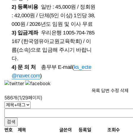
2) 등록비용
일반
: 45,000원 / 정회원
: 42,000원 /
단체(5인 이상) 1인당 38,
000원 /
2026년도 임원 및 이사 무료
3) 입금계좌
우리은행
1005-704-785
167
(
한국영유아교원교육학회
)
/ 이
름(소속)으로 입금해 주시기
바랍니
다.
4) 문 의 처
총무부 E-mail(
ks_ecte
@naver.com
)
목록
답변
수정
삭제
586개(1/29페이지)
번호
제목
글쓴이
등록일
조회수