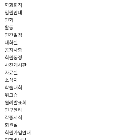
학회회칙
임원안내
연혁
활동
연간일정
대화실
공지사항
회원동정
사진게시판
자료실
소식지
학술대회
워크숍
월례발표회
연구윤리
각종서식
회원실
회원가입안내