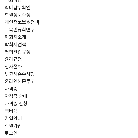
연회비납부
회비납부확인
회원정보수정
개인정보보호정책
교육인류학연구
학회지소개
학회지검색
편집발간규정
윤리규정
심사절차
투고시준수사항
온라인논문투고
자격증
자격증 안내
자격증 신청
멤버쉽
가입안내
회원가입
로그인