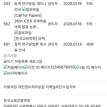
563
동계 연구방법 세미나
관리자
2026.01.19
516
안내
[Call for Papers]
26th ICER 국제학술
562
관리자
2026.01.16
515
대회 발표 논문...
[한국교육학회] 양적,
561
질적 연구방법론 워크
관리자
2026.01.14
466
숍 안내
공지사항
글쓰기
처음목록
새로고침
1
2
3
4
5
6
7
8
9
10
이용약관
개인정보처리방침
이메일무단수집거부
한국교육인류학회
[08826] 서울특별시 관악구 관악로1, 서울대학교 10-1동 604호