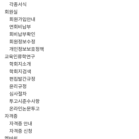
각종서식
회원실
회원가입안내
연회비납부
회비납부확인
회원정보수정
개인정보보호정책
교육인류학연구
학회지소개
학회지검색
편집발간규정
윤리규정
심사절차
투고시준수사항
온라인논문투고
자격증
자격증 안내
자격증 신청
멤버쉽