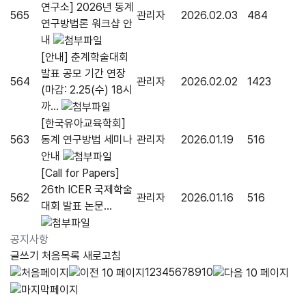
연구소] 2026년 동계
565
관리자
2026.02.03
484
연구방법론 워크샵 안
내
[안내] 춘계학술대회
발표 공모 기간 연장
564
관리자
2026.02.02
1423
(마감: 2.25(수) 18시
까...
[한국유아교육학회]
563
동계 연구방법 세미나
관리자
2026.01.19
516
안내
[Call for Papers]
26th ICER 국제학술
562
관리자
2026.01.16
516
대회 발표 논문...
공지사항
글쓰기
처음목록
새로고침
1
2
3
4
5
6
7
8
9
10