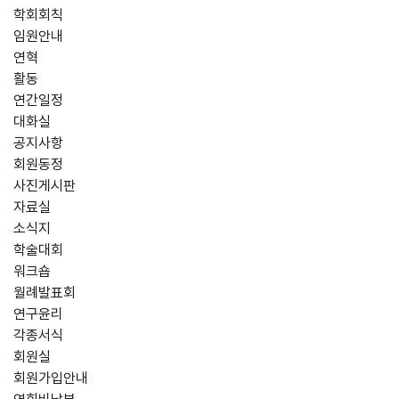
학회회칙
임원안내
연혁
활동
연간일정
대화실
공지사항
회원동정
사진게시판
자료실
소식지
학술대회
워크숍
월례발표회
연구윤리
각종서식
회원실
회원가입안내