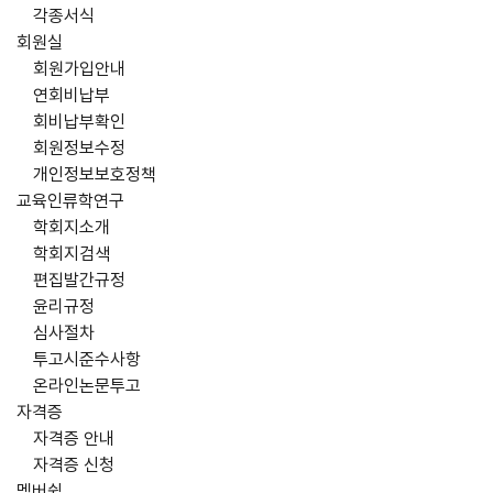
각종서식
회원실
회원가입안내
연회비납부
회비납부확인
회원정보수정
개인정보보호정책
교육인류학연구
학회지소개
학회지검색
편집발간규정
윤리규정
심사절차
투고시준수사항
온라인논문투고
자격증
자격증 안내
자격증 신청
멤버쉽