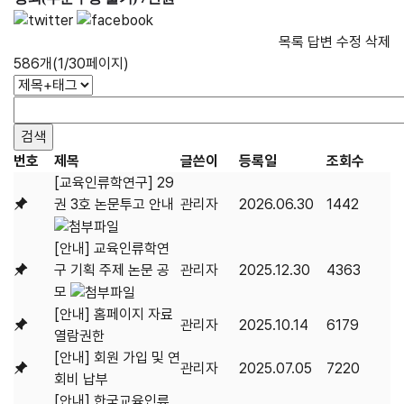
목록
답변
수정
삭제
586개(1/30페이지)
번호
제목
글쓴이
등록일
조회수
[교육인류학연구] 29
권 3호 논문투고 안내
관리자
2026.06.30
1442
[안내] 교육인류학연
구 기획 주제 논문 공
관리자
2025.12.30
4363
모
[안내] 홈페이지 자료
관리자
2025.10.14
6179
열람권한
[안내] 회원 가입 및 연
관리자
2025.07.05
7220
회비 납부
[안내] 한국교육인류