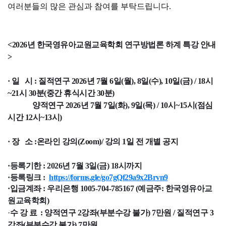
여러분들의 많은 관심과 참여를 부탁드립니다.
<2026년 한국영유아교원교육학회 연구방법론 하계 특강 안내
>
· 일 시 :
질적연구 2026년 7월 6일(월), 8일(수), 10일(금) /
18시
~21시 30분(중간 휴식시간 30분)
양적연구 2026년 7월 7일(화), 9일(목) / 10시~15시(점심
시간 12시~13시)
·
장 소
:
온라인 강의(
Zoom
)/ 강의 1일 전 개별 공지
·
등록기한 :
2026년 7월 3일(금) 18시까지
·
등록링크 :
https://forms.gle/go7gQf29a9x2Brvn9
·
입금계좌
: 우리은행 1005-704-785167 (예금주: 한국영유아교
원교육학회)
·
수 강 료 :
양적연구 2강좌(부분수강 불가) 7만원 /
질적연구 3
강좌(부분수강 불가) 7만원