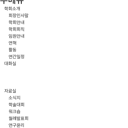
주메뉴
학회소개
회장인사말
학회안내
학회회칙
임원안내
연혁
활동
연간일정
대화실
자료실
소식지
학술대회
워크숍
월례발표회
연구윤리