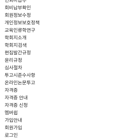
연회비납부
회비납부확인
회원정보수정
개인정보보호정책
교육인류학연구
학회지소개
학회지검색
편집발간규정
윤리규정
심사절차
투고시준수사항
온라인논문투고
자격증
자격증 안내
자격증 신청
멤버쉽
가입안내
회원가입
로그인